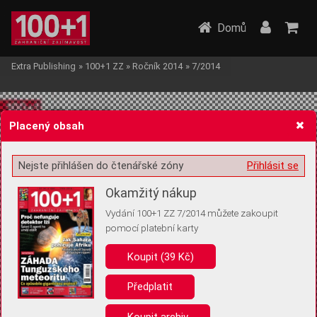
Domů
Extra Publishing
»
100+1 ZZ
»
Ročník 2014
»
7/2014
Placený obsah
Nejste přihlášen do čtenářské zóny
Přihlásit se
Žádost o souhlas s ukládáním volitelných informací
Okamžitý nákup
Vydání 100+1 ZZ 7/2014 můžete zakoupit
pomocí platební karty
Koupit (39 Kč)
Pro základní fungování webu nepotřebujeme ukládat žádné informace
(tzv. cookies apod.). Rádi bychom vás ale požádali o souhlas s
uložením volitelných informací:
Předplatit
Anonymní unikátní ID
Koupit archiv