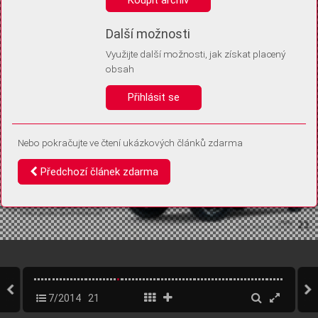
Díky němu příště poznáme, že se jedná o stejné zařízení, a
budeme tak moci přesněji vyhodnotit návštěvnost.
Identifikátor je zcela anonymní.
Další možnosti
Využijte další možnosti, jak získat placený
Vaše souhlasy a odmítnutí si ukládáme do vašeho zařízení, abychom se
obsah
vás už příště znovu neptali. Můžete je kdykoli později upravit ve Správě
cookies
Přihlásit se
Souhlasím
Odmítám
Nebo pokračujte ve čtení ukázkových článků zdarma
Předchozí článek zdarma
7/2014
21