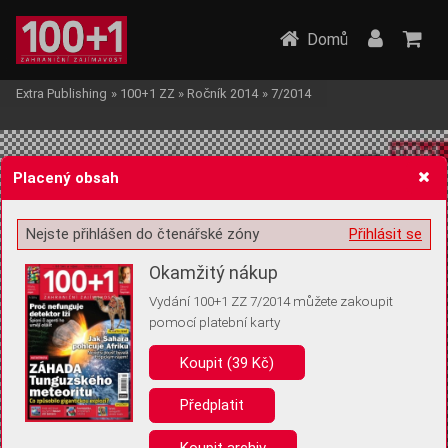
Domů
Extra Publishing
»
100+1 ZZ
»
Ročník 2014
»
7/2014
Placený obsah
Nejste přihlášen do čtenářské zóny
Přihlásit se
Žádost o souhlas s ukládáním volitelných informací
Okamžitý nákup
Vydání 100+1 ZZ 7/2014 můžete zakoupit
pomocí platební karty
Koupit (39 Kč)
Pro základní fungování webu nepotřebujeme ukládat žádné informace
(tzv. cookies apod.). Rádi bychom vás ale požádali o souhlas s
uložením volitelných informací:
Předplatit
Anonymní unikátní ID
Koupit archiv