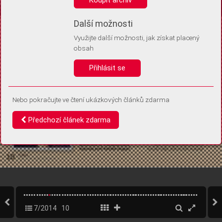
Díky němu příště poznáme, že se jedná o stejné zařízení, a
budeme tak moci přesněji vyhodnotit návštěvnost.
Identifikátor je zcela anonymní.
Další možnosti
Využijte další možnosti, jak získat placený
Vaše souhlasy a odmítnutí si ukládáme do vašeho zařízení, abychom se
obsah
vás už příště znovu neptali. Můžete je kdykoli později upravit ve Správě
cookies
Přihlásit se
Souhlasím
Odmítám
Nebo pokračujte ve čtení ukázkových článků zdarma
Předchozí článek zdarma
7/2014
10