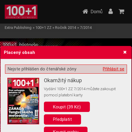
Domů
Extra Publishing
»
100+1 ZZ
»
Ročník 2014
»
7/2014
Placený obsah
Nejste přihlášen do čtenářské zóny
Přihlásit se
Žádost o souhlas s ukládáním volitelných informací
Okamžitý nákup
Vydání 100+1 ZZ 7/2014 můžete zakoupit
pomocí platební karty
Koupit (39 Kč)
Pro základní fungování webu nepotřebujeme ukládat žádné informace
(tzv. cookies apod.). Rádi bychom vás ale požádali o souhlas s
uložením volitelných informací:
Předplatit
Anonymní unikátní ID
Koupit archiv