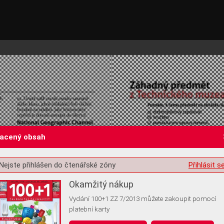
lacený obsah
Nejste přihlášen do čtenářské zóny
Přihlásit s
st o souhlas s ukládáním volitelných informací
Okamžitý nákup
Vydání 100+1 ZZ 7/2013 můžete zakoupit pomocí
platební karty