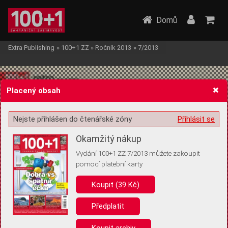
Domů
Extra Publishing
»
100+1 ZZ
»
Ročník 2013
»
7/2013
Placený obsah
Nejste přihlášen do čtenářské zóny
Přihlásit se
Žádost o souhlas s ukládáním volitelných informací
Okamžitý nákup
Vydání 100+1 ZZ 7/2013 můžete zakoupit
pomocí platební karty
Koupit (39 Kč)
Pro základní fungování webu nepotřebujeme ukládat žádné informace
(tzv. cookies apod.). Rádi bychom vás ale požádali o souhlas s
uložením volitelných informací:
Předplatit
Anonymní unikátní ID
Koupit archiv