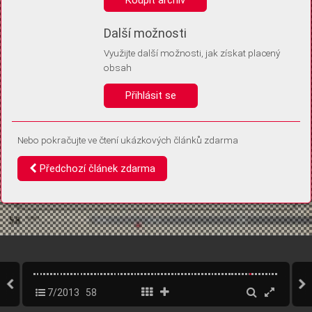
Díky němu příště poznáme, že se jedná o stejné zařízení, a
budeme tak moci přesněji vyhodnotit návštěvnost.
Identifikátor je zcela anonymní.
Další možnosti
Využijte další možnosti, jak získat placený
Vaše souhlasy a odmítnutí si ukládáme do vašeho zařízení, abychom se
obsah
vás už příště znovu neptali. Můžete je kdykoli později upravit ve Správě
cookies
Přihlásit se
Souhlasím
Odmítám
Nebo pokračujte ve čtení ukázkových článků zdarma
Předchozí článek zdarma
7/2013
58