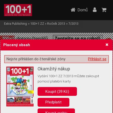
Domů
Extra Publishing
»
100+1 ZZ
»
Ročník 2013
»
7/2013
Placený obsah
Nejste přihlášen do čtenářské zóny
Přihlásit se
Žádost o souhlas s ukládáním volitelných informací
Okamžitý nákup
Vydání 100+1 ZZ 7/2013 můžete zakoupit
pomocí platební karty
Koupit (39 Kč)
Pro základní fungování webu nepotřebujeme ukládat žádné informace
(tzv. cookies apod.). Rádi bychom vás ale požádali o souhlas s
uložením volitelných informací:
Předplatit
Anonymní unikátní ID
Koupit archiv