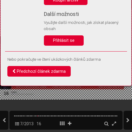
Díky němu příště poznáme, že se jedná o stejné zařízení, a
budeme tak moci přesněji vyhodnotit návštěvnost.
Identifikátor je zcela anonymní.
Další možnosti
Využijte další možnosti, jak získat placený
Vaše souhlasy a odmítnutí si ukládáme do vašeho zařízení, abychom se
obsah
vás už příště znovu neptali. Můžete je kdykoli později upravit ve Správě
cookies
Přihlásit se
Souhlasím
Odmítám
Nebo pokračujte ve čtení ukázkových článků zdarma
Předchozí článek zdarma
7/2013
16