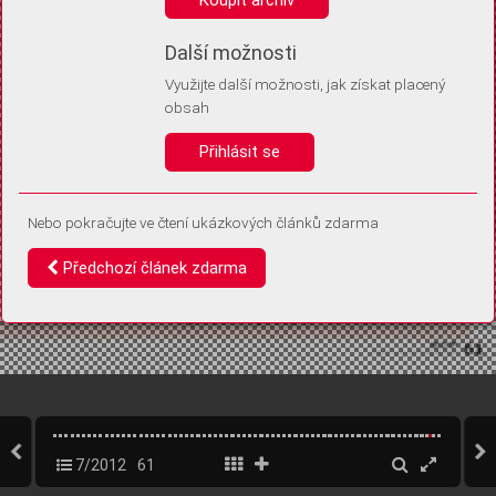
Díky němu příště poznáme, že se jedná o stejné zařízení, a
budeme tak moci přesněji vyhodnotit návštěvnost.
Identifikátor je zcela anonymní.
Další možnosti
Využijte další možnosti, jak získat placený
Vaše souhlasy a odmítnutí si ukládáme do vašeho zařízení, abychom se
obsah
vás už příště znovu neptali. Můžete je kdykoli později upravit ve Správě
cookies
Přihlásit se
Souhlasím
Odmítám
Nebo pokračujte ve čtení ukázkových článků zdarma
Předchozí článek zdarma
7/2012
61