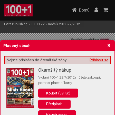
Domů
Extra Publishing
»
100+1 ZZ
»
Ročník 2012
»
7/2012
Placený obsah
Nejste přihlášen do čtenářské zóny
Přihlásit se
Žádost o souhlas s ukládáním volitelných informací
Okamžitý nákup
Vydání 100+1 ZZ 7/2012 můžete zakoupit
pomocí platební karty
Koupit (39 Kč)
Pro základní fungování webu nepotřebujeme ukládat žádné informace
(tzv. cookies apod.). Rádi bychom vás ale požádali o souhlas s
uložením volitelných informací:
Předplatit
Anonymní unikátní ID
Koupit archiv