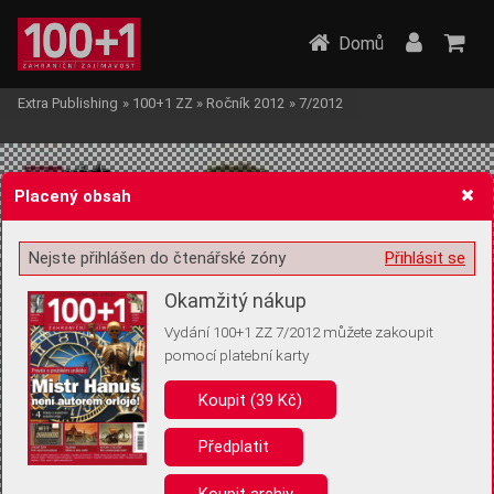
Domů
Extra Publishing
»
100+1 ZZ
»
Ročník 2012
»
7/2012
Placený obsah
Nejste přihlášen do čtenářské zóny
Přihlásit se
Žádost o souhlas s ukládáním volitelných informací
Okamžitý nákup
Vydání 100+1 ZZ 7/2012 můžete zakoupit
pomocí platební karty
Koupit (39 Kč)
Pro základní fungování webu nepotřebujeme ukládat žádné informace
(tzv. cookies apod.). Rádi bychom vás ale požádali o souhlas s
uložením volitelných informací:
Předplatit
Anonymní unikátní ID
Koupit archiv