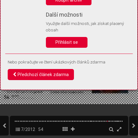
Díky němu příště poznáme, že se jedná o stejné zařízení, a
budeme tak moci přesněji vyhodnotit návštěvnost.
Identifikátor je zcela anonymní.
Další možnosti
Využijte další možnosti, jak získat placený
Vaše souhlasy a odmítnutí si ukládáme do vašeho zařízení, abychom se
obsah
vás už příště znovu neptali. Můžete je kdykoli později upravit ve Správě
cookies
Přihlásit se
Souhlasím
Odmítám
Nebo pokračujte ve čtení ukázkových článků zdarma
Předchozí článek zdarma
7/2012
54