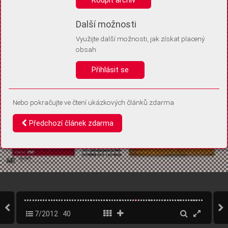
Díky němu příště poznáme, že se jedná o stejné zařízení, a
budeme tak moci přesněji vyhodnotit návštěvnost.
Identifikátor je zcela anonymní.
Další možnosti
Využijte další možnosti, jak získat placený
Vaše souhlasy a odmítnutí si ukládáme do vašeho zařízení, abychom se
obsah
vás už příště znovu neptali. Můžete je kdykoli později upravit ve Správě
cookies
Přihlásit se
Souhlasím
Odmítám
Nebo pokračujte ve čtení ukázkových článků zdarma
Předchozí článek zdarma
7/2012
40