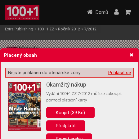
Domů
Extra Publishing
»
100+1 ZZ
»
Ročník 2012
»
7/2012
Placený obsah
Nejste přihlášen do čtenářské zóny
Přihlásit se
Žádost o souhlas s ukládáním volitelných informací
Okamžitý nákup
Vydání 100+1 ZZ 7/2012 můžete zakoupit
pomocí platební karty
Koupit (39 Kč)
Pro základní fungování webu nepotřebujeme ukládat žádné informace
(tzv. cookies apod.). Rádi bychom vás ale požádali o souhlas s
uložením volitelných informací:
Předplatit
Anonymní unikátní ID
Koupit archiv