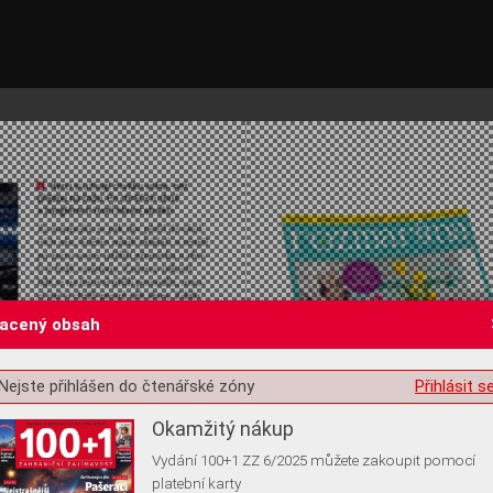
lacený obsah
st o souhlas s ukládáním volitelných informací
Nejste přihlášen do čtenářské zóny
Přihlásit s
Okamžitý nákup
Vydání 100+1 ZZ 6/2025 můžete zakoupit pomocí
platební karty