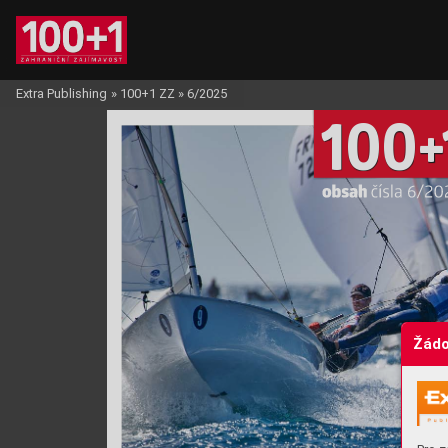
Extra Publishing
»
100+1 ZZ
»
6/2025
10
0
+
obsah 
čísla 6/20
Žádo