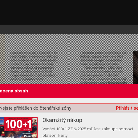
lacený obsah
st o souhlas s ukládáním volitelných informací
Nejste přihlášen do čtenářské zóny
Přihlásit s
Okamžitý nákup
Vydání 100+1 ZZ 6/2025 můžete zakoupit pomocí
platební karty