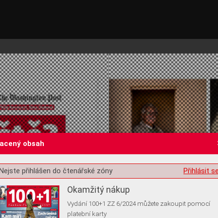
lacený obsah
st o souhlas s ukládáním volitelných informací
Nejste přihlášen do čtenářské zóny
Přihlásit s
Okamžitý nákup
Vydání 100+1 ZZ 6/2024 můžete zakoupit pomocí
platební karty