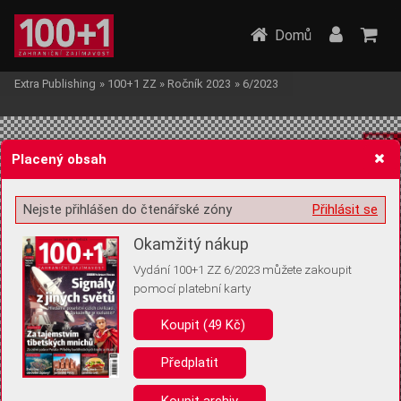
Domů
Extra Publishing
»
100+1 ZZ
»
Ročník 2023
»
6/2023
Placený obsah
Nejste přihlášen do čtenářské zóny
Přihlásit se
Žádost o souhlas s ukládáním volitelných informací
Okamžitý nákup
Vydání 100+1 ZZ 6/2023 můžete zakoupit
pomocí platební karty
Koupit (49 Kč)
Pro základní fungování webu nepotřebujeme ukládat žádné informace
(tzv. cookies apod.). Rádi bychom vás ale požádali o souhlas s
uložením volitelných informací:
Předplatit
Anonymní unikátní ID
Koupit archiv