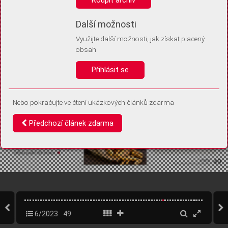
Díky němu příště poznáme, že se jedná o stejné zařízení, a
budeme tak moci přesněji vyhodnotit návštěvnost.
Identifikátor je zcela anonymní.
Další možnosti
Využijte další možnosti, jak získat placený
Vaše souhlasy a odmítnutí si ukládáme do vašeho zařízení, abychom se
obsah
vás už příště znovu neptali. Můžete je kdykoli později upravit ve Správě
cookies
Přihlásit se
Souhlasím
Odmítám
Nebo pokračujte ve čtení ukázkových článků zdarma
Předchozí článek zdarma
6/2023
49