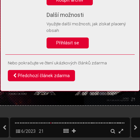
Díky němu příště poznáme, že se jedná o stejné zařízení, a
budeme tak moci přesněji vyhodnotit návštěvnost.
Identifikátor je zcela anonymní.
Další možnosti
Využijte další možnosti, jak získat placený
Vaše souhlasy a odmítnutí si ukládáme do vašeho zařízení, abychom se
obsah
vás už příště znovu neptali. Můžete je kdykoli později upravit ve Správě
cookies
Přihlásit se
Souhlasím
Odmítám
Nebo pokračujte ve čtení ukázkových článků zdarma
Předchozí článek zdarma
6/2023
21