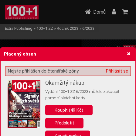
Domů
Extra Publishing
»
100+1 ZZ
»
Ročník 2023
»
6/2023
Placený obsah
Nejste přihlášen do čtenářské zóny
Přihlásit se
Žádost o souhlas s ukládáním volitelných informací
Okamžitý nákup
Vydání 100+1 ZZ 6/2023 můžete zakoupit
pomocí platební karty
Koupit (49 Kč)
Pro základní fungování webu nepotřebujeme ukládat žádné informace
(tzv. cookies apod.). Rádi bychom vás ale požádali o souhlas s
uložením volitelných informací:
Předplatit
Anonymní unikátní ID
Koupit archiv