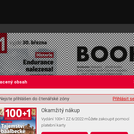
lacený obsah
Nejste přihlášen do čtenářské zóny
Přihlásit s
st o souhlas s ukládáním volitelných informací
Okamžitý nákup
Vydání 100+1 ZZ 6/2022 můžete zakoupit pomocí
platební karty