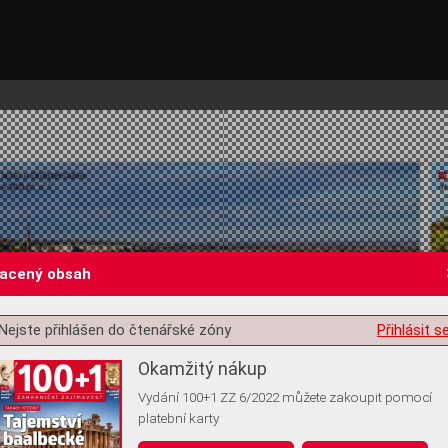
lacený obsah
Nejste přihlášen do čtenářské zóny
Přihlásit s
st o souhlas s ukládáním volitelných informací
Okamžitý nákup
Vydání 100+1 ZZ 6/2022 můžete zakoupit pomocí
platební karty