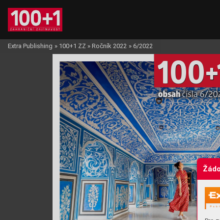
Extra Publishing
»
100+1 ZZ
»
Ročník 2022
»
6/2022
10
0
+
obsah 
čísla 6/20
Žádo