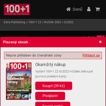
Domů
Extra Publishing
»
100+1 ZZ
»
Ročník 2022
»
6/2022
Placený obsah
Nejste přihlášen do čtenářské zóny
Přihlásit se
Žádost o souhlas s ukládáním volitelných informací
Okamžitý nákup
Vydání 100+1 ZZ 6/2022 můžete zakoupit
pomocí platební karty
Koupit (39 Kč)
Pro základní fungování webu nepotřebujeme ukládat žádné informace
(tzv. cookies apod.). Rádi bychom vás ale požádali o souhlas s
uložením volitelných informací:
Předplatit
Anonymní unikátní ID
Koupit archiv