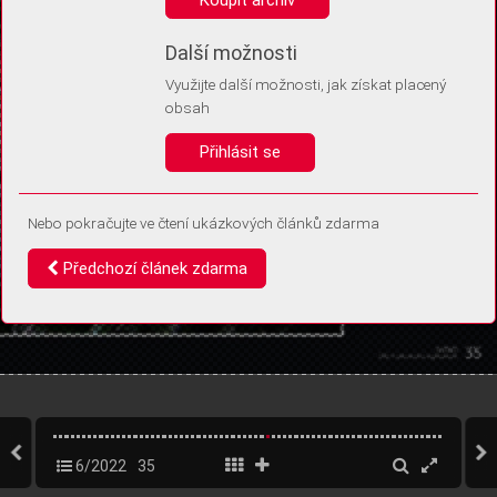
Díky němu příště poznáme, že se jedná o stejné zařízení, a
budeme tak moci přesněji vyhodnotit návštěvnost.
Identifikátor je zcela anonymní.
Další možnosti
Využijte další možnosti, jak získat placený
Vaše souhlasy a odmítnutí si ukládáme do vašeho zařízení, abychom se
obsah
vás už příště znovu neptali. Můžete je kdykoli později upravit ve Správě
cookies
Přihlásit se
Souhlasím
Odmítám
Nebo pokračujte ve čtení ukázkových článků zdarma
Předchozí článek zdarma
6/2022
35