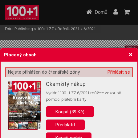
Domů
Extra Publishing
»
100+1 ZZ
»
Ročník 2021
»
6/2021
Placený obsah
Nejste přihlášen do čtenářské zóny
Přihlásit se
Žádost o souhlas s ukládáním volitelných informací
Okamžitý nákup
Vydání 100+1 ZZ 6/2021 můžete zakoupit
pomocí platební karty
Koupit (39 Kč)
Pro základní fungování webu nepotřebujeme ukládat žádné informace
(tzv. cookies apod.). Rádi bychom vás ale požádali o souhlas s
uložením volitelných informací:
Předplatit
Anonymní unikátní ID
Koupit archiv