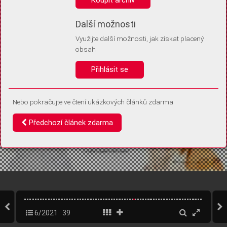
Díky němu příště poznáme, že se jedná o stejné zařízení, a
budeme tak moci přesněji vyhodnotit návštěvnost.
Identifikátor je zcela anonymní.
Další možnosti
Využijte další možnosti, jak získat placený
Vaše souhlasy a odmítnutí si ukládáme do vašeho zařízení, abychom se
obsah
vás už příště znovu neptali. Můžete je kdykoli později upravit ve Správě
cookies
Přihlásit se
Souhlasím
Odmítám
Nebo pokračujte ve čtení ukázkových článků zdarma
Předchozí článek zdarma
6/2021
39