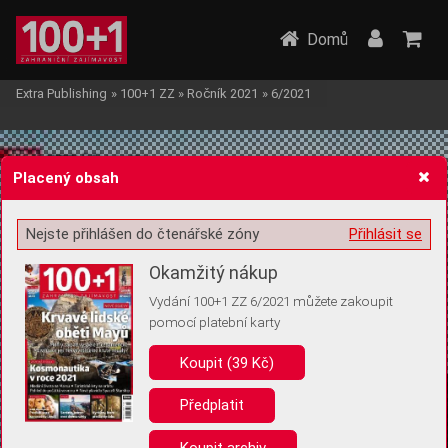
Domů
Extra Publishing
»
100+1 ZZ
»
Ročník 2021
»
6/2021
Placený obsah
Nejste přihlášen do čtenářské zóny
Přihlásit se
Žádost o souhlas s ukládáním volitelných informací
Okamžitý nákup
Vydání 100+1 ZZ 6/2021 můžete zakoupit
pomocí platební karty
Koupit (39 Kč)
Pro základní fungování webu nepotřebujeme ukládat žádné informace
(tzv. cookies apod.). Rádi bychom vás ale požádali o souhlas s
uložením volitelných informací:
Předplatit
Anonymní unikátní ID
Koupit archiv