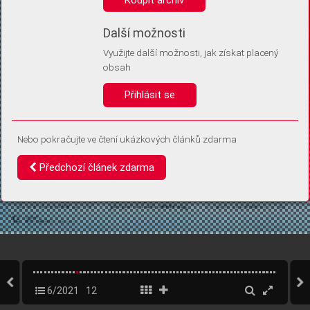
Díky němu příště poznáme, že se jedná o stejné zařízení, a
budeme tak moci přesněji vyhodnotit návštěvnost.
Identifikátor je zcela anonymní.
Další možnosti
Využijte další možnosti, jak získat placený
Vaše souhlasy a odmítnutí si ukládáme do vašeho zařízení, abychom se
obsah
vás už příště znovu neptali. Můžete je kdykoli později upravit ve Správě
cookies
Přihlásit se
Souhlasím
Odmítám
Nebo pokračujte ve čtení ukázkových článků zdarma
Předchozí článek zdarma
6/2021
12