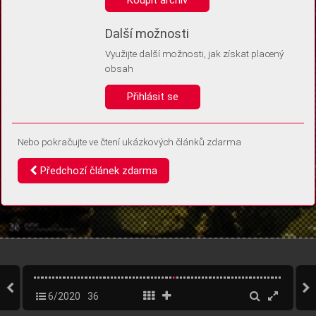
Díky němu příště poznáme, že se jedná o stejné zařízení, a
budeme tak moci přesněji vyhodnotit návštěvnost.
Identifikátor je zcela anonymní.
Další možnosti
Využijte další možnosti, jak získat placený
Vaše souhlasy a odmítnutí si ukládáme do vašeho zařízení, abychom se
obsah
vás už příště znovu neptali. Můžete je kdykoli později upravit ve Správě
cookies
Přihlásit se
Souhlasím
Odmítám
Nebo pokračujte ve čtení ukázkových článků zdarma
Předchozí článek zdarma
6/2020
36