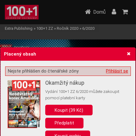
Domů
Extra Publishing
»
100+1 ZZ
»
Ročník 2020
»
6/2020
Placený obsah
Nejste přihlášen do čtenářské zóny
Přihlásit se
Žádost o souhlas s ukládáním volitelných informací
Okamžitý nákup
Vydání 100+1 ZZ 6/2020 můžete zakoupit
pomocí platební karty
Koupit (39 Kč)
Pro základní fungování webu nepotřebujeme ukládat žádné informace
(tzv. cookies apod.). Rádi bychom vás ale požádali o souhlas s
uložením volitelných informací:
Předplatit
Anonymní unikátní ID
Koupit archiv