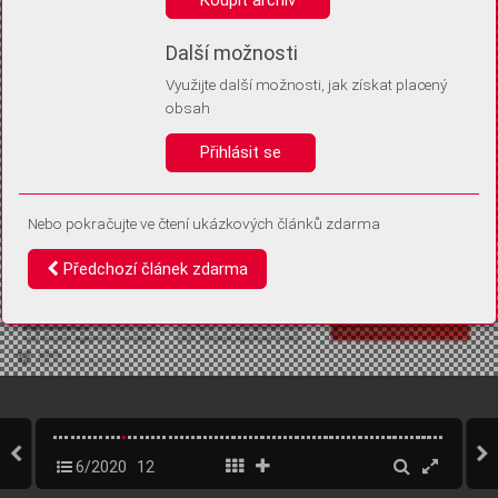
Díky němu příště poznáme, že se jedná o stejné zařízení, a
budeme tak moci přesněji vyhodnotit návštěvnost.
Identifikátor je zcela anonymní.
Další možnosti
Využijte další možnosti, jak získat placený
Vaše souhlasy a odmítnutí si ukládáme do vašeho zařízení, abychom se
obsah
vás už příště znovu neptali. Můžete je kdykoli později upravit ve Správě
cookies
Přihlásit se
Souhlasím
Odmítám
Nebo pokračujte ve čtení ukázkových článků zdarma
Předchozí článek zdarma
6/2020
12