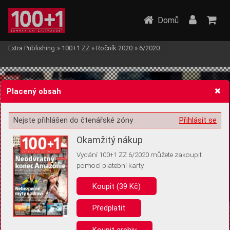
Domů
Extra Publishing
»
100+1 ZZ
»
Ročník 2020
»
6/2020
Placený obsah
Nejste přihlášen do čtenářské zóny
Přihlásit se
Žádost o souhlas s ukládáním volitelných informací
Okamžitý nákup
Vydání 100+1 ZZ 6/2020 můžete zakoupit
pomocí platební karty
Koupit (39 Kč)
Pro základní fungování webu nepotřebujeme ukládat žádné informace
(tzv. cookies apod.). Rádi bychom vás ale požádali o souhlas s
uložením volitelných informací:
Předplatit
Anonymní unikátní ID
Koupit archiv