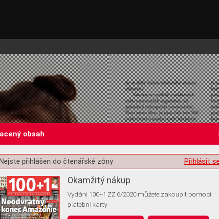
lacený obsah
Nejste přihlášen do čtenářské zóny
Přihlásit s
st o souhlas s ukládáním volitelných informací
Okamžitý nákup
Vydání 100+1 ZZ 6/2020 můžete zakoupit pomocí
platební karty