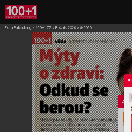
Extra Publishing
»
100+1 ZZ
»
Ročník 2020
»
6/2020
P
Žádo