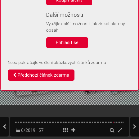
Díky němu příště poznáme, že se jedná o stejné zařízení, a
budeme tak moci přesněji vyhodnotit návštěvnost.
Identifikátor je zcela anonymní.
Další možnosti
Využijte další možnosti, jak získat placený
Vaše souhlasy a odmítnutí si ukládáme do vašeho zařízení, abychom se
obsah
vás už příště znovu neptali. Můžete je kdykoli později upravit ve Správě
cookies
Přihlásit se
Souhlasím
Odmítám
Nebo pokračujte ve čtení ukázkových článků zdarma
Předchozí článek zdarma
6/2019
57