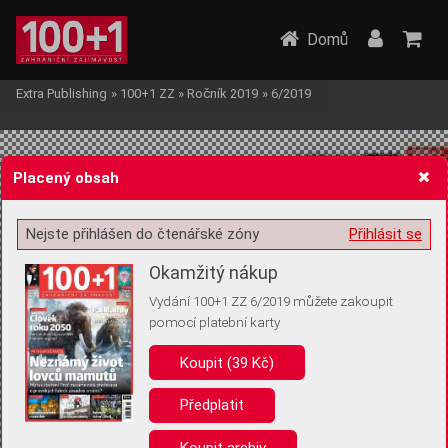
Domů
Extra Publishing
»
100+1 ZZ
»
Ročník 2019
»
6/2019
Placený obsah
Nejste přihlášen do čtenářské zóny
Přihlásit se
Žádost o souhlas s ukládáním volitelných informací
Okamžitý nákup
Vydání 100+1 ZZ 6/2019 můžete zakoupit
pomocí platební karty
Koupit (39 Kč)
Pro základní fungování webu nepotřebujeme ukládat žádné informace
(tzv. cookies apod.). Rádi bychom vás ale požádali o souhlas s
uložením volitelných informací:
Předplatit
Anonymní unikátní ID
Koupit archiv