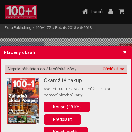
Domů
Extra Publishing
»
100+1 ZZ
»
Ročník 2018
»
6/2018
Placený obsah
Nejste přihlášen do čtenářské zóny
Přihlásit se
Žádost o souhlas s ukládáním volitelných informací
Okamžitý nákup
Vydání 100+1 ZZ 6/2018 můžete zakoupit
pomocí platební karty
Koupit (39 Kč)
Pro základní fungování webu nepotřebujeme ukládat žádné informace
(tzv. cookies apod.). Rádi bychom vás ale požádali o souhlas s
uložením volitelných informací:
Předplatit
Anonymní unikátní ID
Koupit archiv