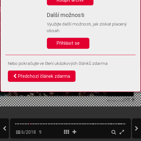
Díky němu příště poznáme, že se jedná o stejné zařízení, a
budeme tak moci přesněji vyhodnotit návštěvnost.
Identifikátor je zcela anonymní.
Další možnosti
Využijte další možnosti, jak získat placený
Vaše souhlasy a odmítnutí si ukládáme do vašeho zařízení, abychom se
obsah
vás už příště znovu neptali. Můžete je kdykoli později upravit ve Správě
cookies
Přihlásit se
Souhlasím
Odmítám
Nebo pokračujte ve čtení ukázkových článků zdarma
Předchozí článek zdarma
6/2018
9