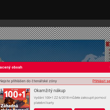
lacený obsah
Nejste přihlášen do čtenářské zóny
Přihlásit s
st o souhlas s ukládáním volitelných informací
Okamžitý nákup
Vydání 100+1 ZZ 6/2018 můžete zakoupit pomocí
platební karty