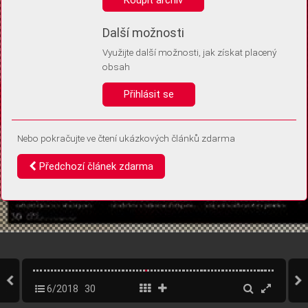
Díky němu příště poznáme, že se jedná o stejné zařízení, a
budeme tak moci přesněji vyhodnotit návštěvnost.
Identifikátor je zcela anonymní.
Další možnosti
Využijte další možnosti, jak získat placený
Vaše souhlasy a odmítnutí si ukládáme do vašeho zařízení, abychom se
obsah
vás už příště znovu neptali. Můžete je kdykoli později upravit ve Správě
cookies
Přihlásit se
Souhlasím
Odmítám
Nebo pokračujte ve čtení ukázkových článků zdarma
Předchozí článek zdarma
6/2018
30