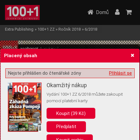
Domů
Extra Publishing
»
100+1 ZZ
»
Ročník 2018
»
6/2018
Placený obsah
Nejste přihlášen do čtenářské zóny
Přihlásit se
Žádost o souhlas s ukládáním volitelných informací
Okamžitý nákup
Vydání 100+1 ZZ 6/2018 můžete zakoupit
pomocí platební karty
Koupit (39 Kč)
Pro základní fungování webu nepotřebujeme ukládat žádné informace
(tzv. cookies apod.). Rádi bychom vás ale požádali o souhlas s
uložením volitelných informací:
Předplatit
Anonymní unikátní ID
Koupit archiv