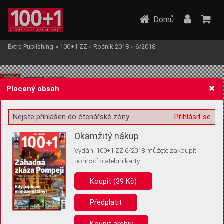
Domů
Extra Publishing
»
100+1 ZZ
»
Ročník 2018
»
6/2018
Placený obsah
Nejste přihlášen do čtenářské zóny
Přihlásit se
Žádost o souhlas s ukládáním volitelných informací
Okamžitý nákup
Vydání 100+1 ZZ 6/2018 můžete zakoupit
pomocí platební karty
Koupit (39 Kč)
Pro základní fungování webu nepotřebujeme ukládat žádné informace
(tzv. cookies apod.). Rádi bychom vás ale požádali o souhlas s
uložením volitelných informací:
Předplatit
Anonymní unikátní ID
Koupit archiv