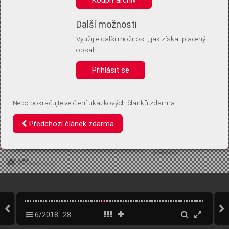
Díky němu příště poznáme, že se jedná o stejné zařízení, a
budeme tak moci přesněji vyhodnotit návštěvnost.
Identifikátor je zcela anonymní.
Další možnosti
Využijte další možnosti, jak získat placený
Vaše souhlasy a odmítnutí si ukládáme do vašeho zařízení, abychom se
obsah
vás už příště znovu neptali. Můžete je kdykoli později upravit ve Správě
cookies
Přihlásit se
Souhlasím
Odmítám
Nebo pokračujte ve čtení ukázkových článků zdarma
Předchozí článek zdarma
6/2018
28