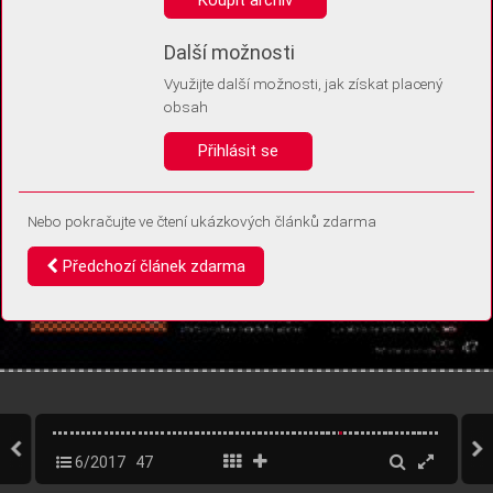
Díky němu příště poznáme, že se jedná o stejné zařízení, a
budeme tak moci přesněji vyhodnotit návštěvnost.
Identifikátor je zcela anonymní.
Další možnosti
Využijte další možnosti, jak získat placený
Vaše souhlasy a odmítnutí si ukládáme do vašeho zařízení, abychom se
obsah
vás už příště znovu neptali. Můžete je kdykoli později upravit ve Správě
cookies
Přihlásit se
Souhlasím
Odmítám
Nebo pokračujte ve čtení ukázkových článků zdarma
Předchozí článek zdarma
6/2017
47