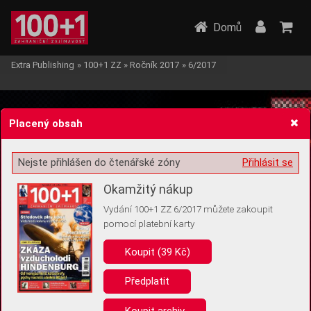
Domů
Extra Publishing
»
100+1 ZZ
»
Ročník 2017
»
6/2017
Placený obsah
Nejste přihlášen do čtenářské zóny
Přihlásit se
Žádost o souhlas s ukládáním volitelných informací
Okamžitý nákup
Vydání 100+1 ZZ 6/2017 můžete zakoupit
pomocí platební karty
Koupit (39 Kč)
Pro základní fungování webu nepotřebujeme ukládat žádné informace
(tzv. cookies apod.). Rádi bychom vás ale požádali o souhlas s
uložením volitelných informací:
Předplatit
Anonymní unikátní ID
Koupit archiv