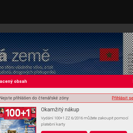
lacený obsah
Nejste přihlášen do čtenářské zóny
Přihlásit s
st o souhlas s ukládáním volitelných informací
Okamžitý nákup
Vydání 100+1 ZZ 6/2016 můžete zakoupit pomocí
platební karty