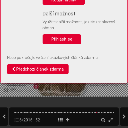
Díky němu příště poznáme, že se jedná o stejné zařízení, a
budeme tak moci přesněji vyhodnotit návštěvnost.
Identifikátor je zcela anonymní.
Další možnosti
Využijte další možnosti, jak získat placený
Vaše souhlasy a odmítnutí si ukládáme do vašeho zařízení, abychom se
obsah
vás už příště znovu neptali. Můžete je kdykoli později upravit ve Správě
cookies
Přihlásit se
Souhlasím
Odmítám
Nebo pokračujte ve čtení ukázkových článků zdarma
Předchozí článek zdarma
6/2016
52