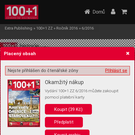
Domů
Extra Publishing
»
100+1 ZZ
»
Ročník 2016
»
6/2016
Placený obsah
Nejste přihlášen do čtenářské zóny
Přihlásit se
Žádost o souhlas s ukládáním volitelných informací
Okamžitý nákup
Vydání 100+1 ZZ 6/2016 můžete zakoupit
pomocí platební karty
Koupit (39 Kč)
Pro základní fungování webu nepotřebujeme ukládat žádné informace
(tzv. cookies apod.). Rádi bychom vás ale požádali o souhlas s
uložením volitelných informací:
Předplatit
Anonymní unikátní ID
Koupit archiv