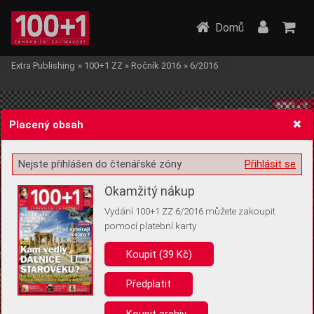
Domů
Extra Publishing
»
100+1 ZZ
»
Ročník 2016
»
6/2016
Placený obsah
Nejste přihlášen do čtenářské zóny
Přihlásit se
Žádost o souhlas s ukládáním volitelných informací
Okamžitý nákup
Vydání 100+1 ZZ 6/2016 můžete zakoupit
pomocí platební karty
Koupit (39 Kč)
Pro základní fungování webu nepotřebujeme ukládat žádné informace
(tzv. cookies apod.). Rádi bychom vás ale požádali o souhlas s
uložením volitelných informací:
Předplatit
Anonymní unikátní ID
Koupit archiv