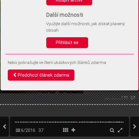
Díky němu příště poznáme, že se jedná o stejné zařízení, a
budeme tak moci přesněji vyhodnotit návštěvnost.
Identifikátor je zcela anonymní.
Další možnosti
Využijte další možnosti, jak získat placený
Vaše souhlasy a odmítnutí si ukládáme do vašeho zařízení, abychom se
obsah
vás už příště znovu neptali. Můžete je kdykoli později upravit ve Správě
cookies
Přihlásit se
Souhlasím
Odmítám
Nebo pokračujte ve čtení ukázkových článků zdarma
Předchozí článek zdarma
6/2016
37