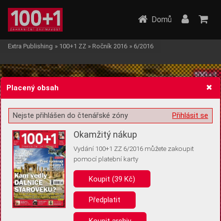
Domů
Extra Publishing
»
100+1 ZZ
»
Ročník 2016
»
6/2016
Placený obsah
Nejste přihlášen do čtenářské zóny
Přihlásit se
Žádost o souhlas s ukládáním volitelných informací
Okamžitý nákup
Vydání 100+1 ZZ 6/2016 můžete zakoupit
pomocí platební karty
Koupit (39 Kč)
Pro základní fungování webu nepotřebujeme ukládat žádné informace
(tzv. cookies apod.). Rádi bychom vás ale požádali o souhlas s
uložením volitelných informací:
Předplatit
Anonymní unikátní ID
Koupit archiv