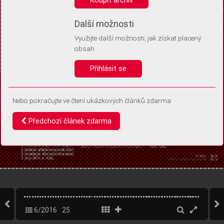
Díky němu příště poznáme, že se jedná o stejné zařízení, a
budeme tak moci přesněji vyhodnotit návštěvnost.
Identifikátor je zcela anonymní.
Další možnosti
Využijte další možnosti, jak získat placený
Vaše souhlasy a odmítnutí si ukládáme do vašeho zařízení, abychom se
obsah
vás už příště znovu neptali. Můžete je kdykoli později upravit ve Správě
cookies
Přihlásit se
Souhlasím
Odmítám
Nebo pokračujte ve čtení ukázkových článků zdarma
Předchozí článek zdarma
6/2016
25