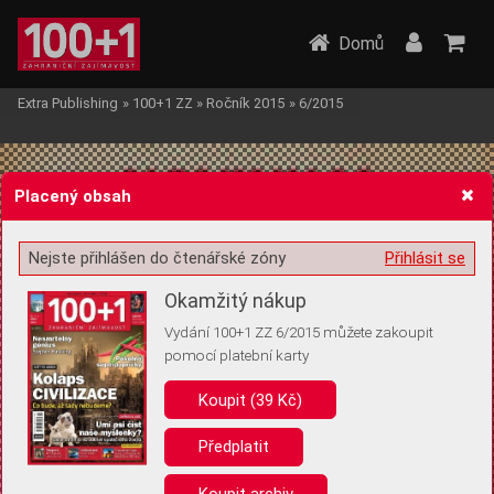
Domů
Extra Publishing
»
100+1 ZZ
»
Ročník 2015
»
6/2015
Placený obsah
Nejste přihlášen do čtenářské zóny
Přihlásit se
Žádost o souhlas s ukládáním volitelných informací
Okamžitý nákup
Vydání 100+1 ZZ 6/2015 můžete zakoupit
pomocí platební karty
Koupit (39 Kč)
Pro základní fungování webu nepotřebujeme ukládat žádné informace
(tzv. cookies apod.). Rádi bychom vás ale požádali o souhlas s
uložením volitelných informací:
Předplatit
Anonymní unikátní ID
Koupit archiv