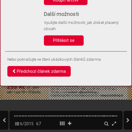
Díky němu příště poznáme, že se jedná o stejné zařízení, a
budeme tak moci přesněji vyhodnotit návštěvnost.
Identifikátor je zcela anonymní.
Další možnosti
Využijte další možnosti, jak získat placený
Vaše souhlasy a odmítnutí si ukládáme do vašeho zařízení, abychom se
obsah
vás už příště znovu neptali. Můžete je kdykoli později upravit ve Správě
cookies
Přihlásit se
Souhlasím
Odmítám
Nebo pokračujte ve čtení ukázkových článků zdarma
Předchozí článek zdarma
6/2015
67