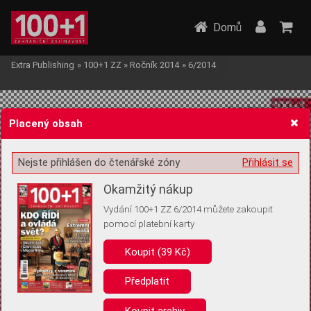
Domů
Extra Publishing
»
100+1 ZZ
»
Ročník 2014
»
6/2014
Placený obsah
Nejste přihlášen do čtenářské zóny
Přihlásit se
Žádost o souhlas s ukládáním volitelných informací
Okamžitý nákup
Vydání 100+1 ZZ 6/2014 můžete zakoupit
pomocí platební karty
Koupit (39 Kč)
Pro základní fungování webu nepotřebujeme ukládat žádné informace
(tzv. cookies apod.). Rádi bychom vás ale požádali o souhlas s
uložením volitelných informací:
Předplatit
Anonymní unikátní ID
Koupit archiv