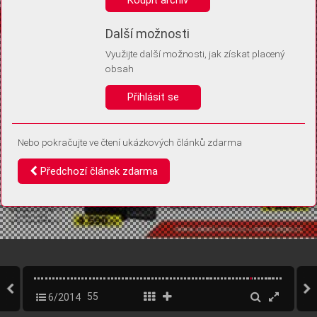
Díky němu příště poznáme, že se jedná o stejné zařízení, a
budeme tak moci přesněji vyhodnotit návštěvnost.
Identifikátor je zcela anonymní.
Další možnosti
Využijte další možnosti, jak získat placený
Vaše souhlasy a odmítnutí si ukládáme do vašeho zařízení, abychom se
obsah
vás už příště znovu neptali. Můžete je kdykoli později upravit ve Správě
cookies
Přihlásit se
Souhlasím
Odmítám
Nebo pokračujte ve čtení ukázkových článků zdarma
Předchozí článek zdarma
6/2014
55