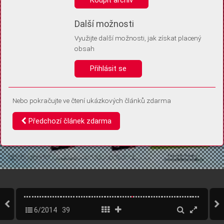
Díky němu příště poznáme, že se jedná o stejné zařízení, a
budeme tak moci přesněji vyhodnotit návštěvnost.
Identifikátor je zcela anonymní.
Další možnosti
Využijte další možnosti, jak získat placený
Vaše souhlasy a odmítnutí si ukládáme do vašeho zařízení, abychom se
obsah
vás už příště znovu neptali. Můžete je kdykoli později upravit ve Správě
cookies
Přihlásit se
Souhlasím
Odmítám
Nebo pokračujte ve čtení ukázkových článků zdarma
Předchozí článek zdarma
6/2014
39