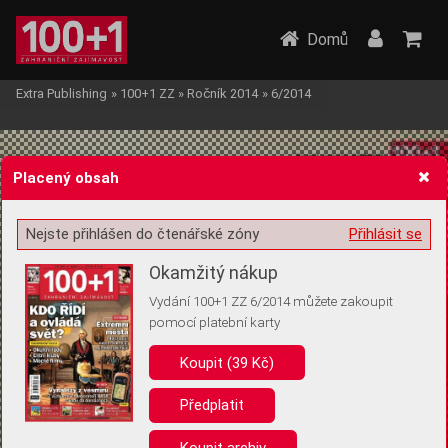
Domů
Extra Publishing
»
100+1 ZZ
»
Ročník 2014
»
6/2014
Placený obsah
Nejste přihlášen do čtenářské zóny
Přihlásit se
Žádost o souhlas s ukládáním volitelných informací
Okamžitý nákup
Vydání 100+1 ZZ 6/2014 můžete zakoupit
pomocí platební karty
Koupit (39 Kč)
Pro základní fungování webu nepotřebujeme ukládat žádné informace
(tzv. cookies apod.). Rádi bychom vás ale požádali o souhlas s
uložením volitelných informací:
Předplatit
Anonymní unikátní ID
Koupit archiv