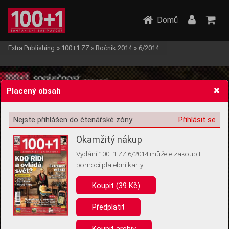
Domů
Extra Publishing
»
100+1 ZZ
»
Ročník 2014
»
6/2014
Placený obsah
Nejste přihlášen do čtenářské zóny
Přihlásit se
Žádost o souhlas s ukládáním volitelných informací
Okamžitý nákup
Vydání 100+1 ZZ 6/2014 můžete zakoupit
pomocí platební karty
Koupit (39 Kč)
Pro základní fungování webu nepotřebujeme ukládat žádné informace
(tzv. cookies apod.). Rádi bychom vás ale požádali o souhlas s
uložením volitelných informací:
Předplatit
Anonymní unikátní ID
Koupit archiv