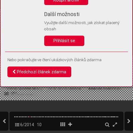
Díky němu příště poznáme, že se jedná o stejné zařízení, a
budeme tak moci přesněji vyhodnotit návštěvnost.
Identifikátor je zcela anonymní.
Další možnosti
Využijte další možnosti, jak získat placený
Vaše souhlasy a odmítnutí si ukládáme do vašeho zařízení, abychom se
obsah
vás už příště znovu neptali. Můžete je kdykoli později upravit ve Správě
cookies
Přihlásit se
Souhlasím
Odmítám
Nebo pokračujte ve čtení ukázkových článků zdarma
Předchozí článek zdarma
6/2014
10