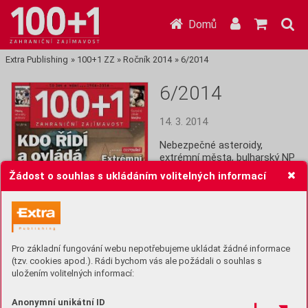
Domů
Extra Publishing
»
100+1 ZZ
»
Ročník 2014
»
6/2014
6/2014
14. 3. 2014
Nebezpečné asteroidy, 
extrémní města, bulharský NP 
Pirin, jak chutná reality show, 
Žádost o souhlas s ukládáním volitelných informací
fotoeditorial: pořádná zima, 
vesmír u vás doma, mamánci, 
plavky od antiky po bikiny,  
problémy s Ukrajinou, 5 
největších automobilových 
zklamání, znovuzrozené 
Pro základní fungování webu nepotřebujeme ukládat žádné informace
Řecko 
(tzv. cookies apod.). Rádi bychom vás ale požádali o souhlas s
uložením volitelných informací:
Koupit (39 Kč)
Anonymní unikátní ID