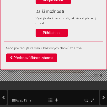
Díky němu příště poznáme, že se jedná o stejné zařízení, a
budeme tak moci přesněji vyhodnotit návštěvnost.
Identifikátor je zcela anonymní.
Další možnosti
Využijte další možnosti, jak získat placený
Vaše souhlasy a odmítnutí si ukládáme do vašeho zařízení, abychom se
obsah
vás už příště znovu neptali. Můžete je kdykoli později upravit ve Správě
cookies
Přihlásit se
Souhlasím
Odmítám
Nebo pokračujte ve čtení ukázkových článků zdarma
Předchozí článek zdarma
6/2013
9