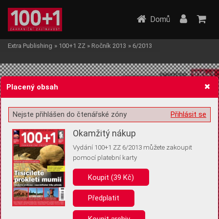
Domů
Extra Publishing
»
100+1 ZZ
»
Ročník 2013
»
6/2013
Placený obsah
Nejste přihlášen do čtenářské zóny
Přihlásit se
Žádost o souhlas s ukládáním volitelných informací
Okamžitý nákup
Vydání 100+1 ZZ 6/2013 můžete zakoupit
pomocí platební karty
Koupit (39 Kč)
Pro základní fungování webu nepotřebujeme ukládat žádné informace
(tzv. cookies apod.). Rádi bychom vás ale požádali o souhlas s
uložením volitelných informací:
Předplatit
Anonymní unikátní ID
Koupit archiv