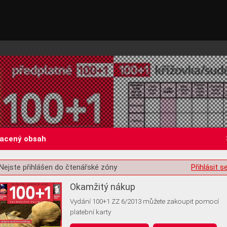
lacený obsah
Nejste přihlášen do čtenářské zóny
Přihlásit s
st o souhlas s ukládáním volitelných informací
Okamžitý nákup
Vydání 100+1 ZZ 6/2013 můžete zakoupit pomocí
platební karty