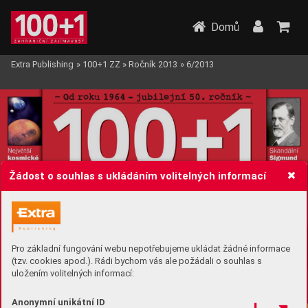
Domů
Extra Publishing
»
100+1 ZZ
»
Ročník 2013
»
6/2013
Žádost o souhlas s ukládáním volitelných informací
Pro základní fungování webu nepotřebujeme ukládat žádné informace
(tzv. cookies apod.). Rádi bychom vás ale požádali o souhlas s
uložením volitelných informací:
Anonymní unikátní ID