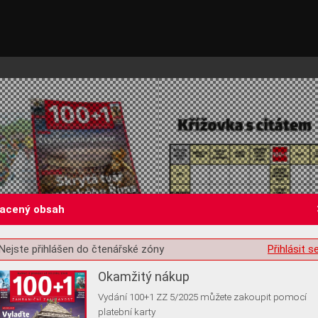
lacený obsah
st o souhlas s ukládáním volitelných informací
Nejste přihlášen do čtenářské zóny
Přihlásit s
Okamžitý nákup
Vydání 100+1 ZZ 5/2025 můžete zakoupit pomocí
platební karty