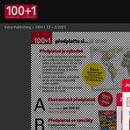
Extra Publishing
»
100+1 ZZ
»
5/2025
P
Žádo