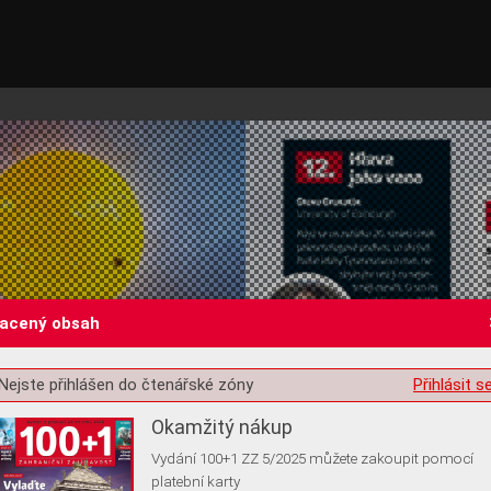
lacený obsah
st o souhlas s ukládáním volitelných informací
Nejste přihlášen do čtenářské zóny
Přihlásit s
Okamžitý nákup
Vydání 100+1 ZZ 5/2025 můžete zakoupit pomocí
platební karty