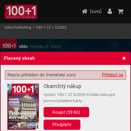
Domů
Extra Publishing
»
100+1 ZZ
»
5/2025
Placený obsah
Nejste přihlášen do čtenářské zóny
Přihlásit se
Žádost o souhlas s ukládáním volitelných informací
Okamžitý nákup
Vydání 100+1 ZZ 5/2025 můžete zakoupit
pomocí platební karty
Pro základní fungování webu nepotřebujeme ukládat žádné informace
(tzv. cookies apod.). Rádi bychom vás ale požádali o souhlas s
Koupit (59 Kč)
uložením volitelných informací:
Předplatit
Anonymní unikátní ID