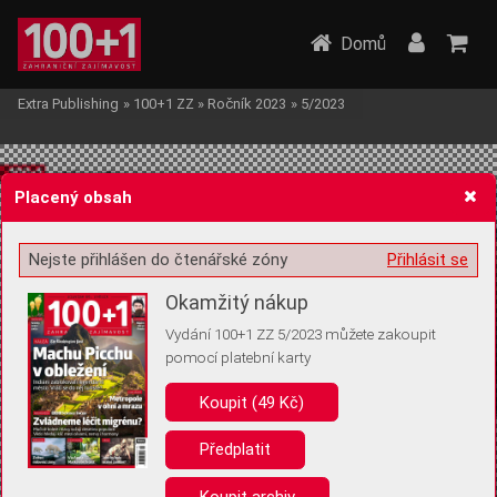
Domů
Extra Publishing
»
100+1 ZZ
»
Ročník 2023
»
5/2023
Placený obsah
Nejste přihlášen do čtenářské zóny
Přihlásit se
Žádost o souhlas s ukládáním volitelných informací
Okamžitý nákup
Vydání 100+1 ZZ 5/2023 můžete zakoupit
pomocí platební karty
Koupit (49 Kč)
Pro základní fungování webu nepotřebujeme ukládat žádné informace
(tzv. cookies apod.). Rádi bychom vás ale požádali o souhlas s
uložením volitelných informací:
Předplatit
Anonymní unikátní ID
Koupit archiv