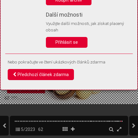
Díky němu příště poznáme, že se jedná o stejné zařízení, a
budeme tak moci přesněji vyhodnotit návštěvnost.
Identifikátor je zcela anonymní.
Další možnosti
Využijte další možnosti, jak získat placený
Vaše souhlasy a odmítnutí si ukládáme do vašeho zařízení, abychom se
obsah
vás už příště znovu neptali. Můžete je kdykoli později upravit ve Správě
cookies
Přihlásit se
Souhlasím
Odmítám
Nebo pokračujte ve čtení ukázkových článků zdarma
Předchozí článek zdarma
5/2023
62