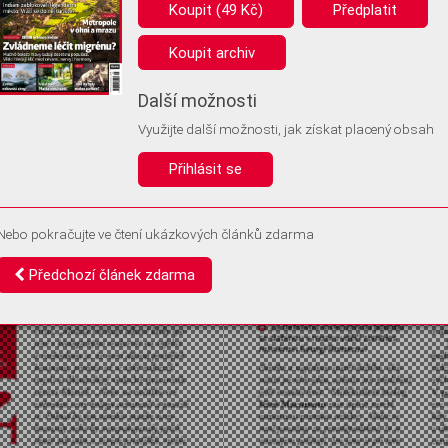
ákladní fungování webu nepotřebujeme ukládat žádné informace (tzv. cookie
Koupit (49 Kč)
Předplatit
). Rádi bychom vás ale požádali o souhlas s uložením volitelných informací:
Koupit archiv
ymní unikátní ID
němu příště poznáme, že se jedná o stejné zařízení, a budeme tak
Další možnosti
přesněji vyhodnotit návštěvnost. Identifikátor je zcela anonymní.
Využijte další možnosti, jak získat placený obsah
souhlasy a odmítnutí si ukládáme do vašeho zařízení, abychom se vás už příš
 neptali. Můžete je kdykoli později upravit ve Správě cookies
Přihlásit se
Souhlasím
Odmítám
Nebo pokračujte ve čtení ukázkových článků zdarma
Předchozí článek zdarma