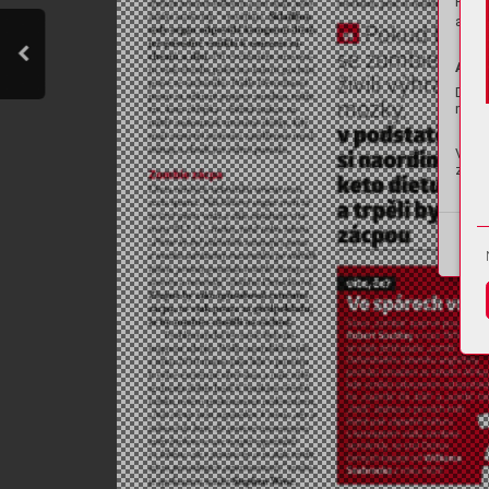
Pro z
apod.
Anon
Díky 
moci 
Vaše 
znovu