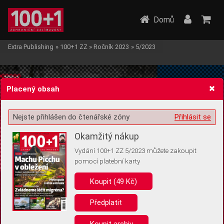
Domů
Extra Publishing
»
100+1 ZZ
»
Ročník 2023
»
5/2023
Placený obsah
Nejste přihlášen do čtenářské zóny
Přihlásit se
Žádost o souhlas s ukládáním volitelných informací
Okamžitý nákup
Vydání 100+1 ZZ 5/2023 můžete zakoupit
pomocí platební karty
Koupit (49 Kč)
Pro základní fungování webu nepotřebujeme ukládat žádné informace
(tzv. cookies apod.). Rádi bychom vás ale požádali o souhlas s
uložením volitelných informací:
Předplatit
Anonymní unikátní ID
Koupit archiv