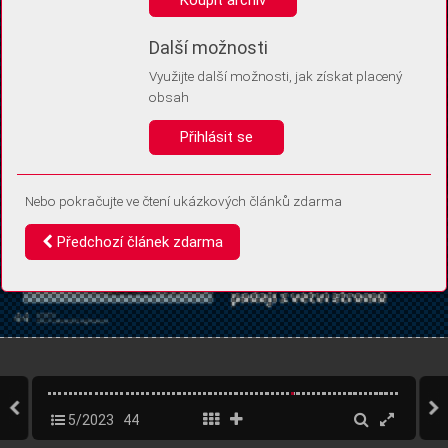
Díky němu příště poznáme, že se jedná o stejné zařízení, a
budeme tak moci přesněji vyhodnotit návštěvnost.
Identifikátor je zcela anonymní.
Další možnosti
Využijte další možnosti, jak získat placený
Vaše souhlasy a odmítnutí si ukládáme do vašeho zařízení, abychom se
obsah
vás už příště znovu neptali. Můžete je kdykoli později upravit ve Správě
cookies
Přihlásit se
Souhlasím
Odmítám
Nebo pokračujte ve čtení ukázkových článků zdarma
Předchozí článek zdarma
5/2023
44