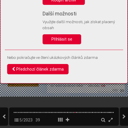
Díky němu příště poznáme, že se jedná o stejné zařízení, a
budeme tak moci přesněji vyhodnotit návštěvnost.
Identifikátor je zcela anonymní.
Další možnosti
Využijte další možnosti, jak získat placený
Vaše souhlasy a odmítnutí si ukládáme do vašeho zařízení, abychom se
obsah
vás už příště znovu neptali. Můžete je kdykoli později upravit ve Správě
cookies
Přihlásit se
Souhlasím
Odmítám
Nebo pokračujte ve čtení ukázkových článků zdarma
Předchozí článek zdarma
5/2023
39