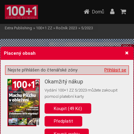
Domů
Extra Publishing
»
100+1 ZZ
»
Ročník 2023
»
5/2023
Placený obsah
Nejste přihlášen do čtenářské zóny
Přihlásit se
Žádost o souhlas s ukládáním volitelných informací
Okamžitý nákup
Vydání 100+1 ZZ 5/2023 můžete zakoupit
pomocí platební karty
Koupit (49 Kč)
Pro základní fungování webu nepotřebujeme ukládat žádné informace
(tzv. cookies apod.). Rádi bychom vás ale požádali o souhlas s
uložením volitelných informací:
Předplatit
Anonymní unikátní ID
Koupit archiv