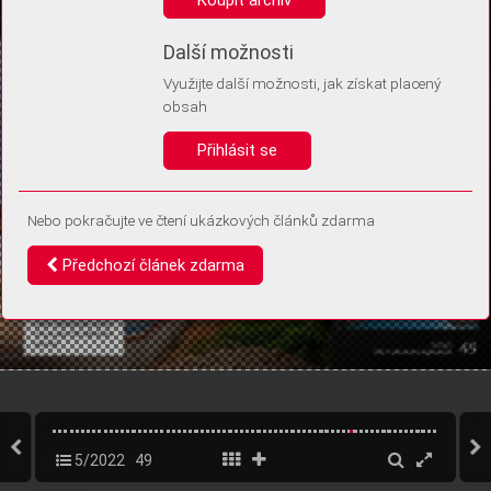
Díky němu příště poznáme, že se jedná o stejné zařízení, a
budeme tak moci přesněji vyhodnotit návštěvnost.
Identifikátor je zcela anonymní.
Další možnosti
Využijte další možnosti, jak získat placený
Vaše souhlasy a odmítnutí si ukládáme do vašeho zařízení, abychom se
obsah
vás už příště znovu neptali. Můžete je kdykoli později upravit ve Správě
cookies
Přihlásit se
Souhlasím
Odmítám
Nebo pokračujte ve čtení ukázkových článků zdarma
Předchozí článek zdarma
5/2022
49