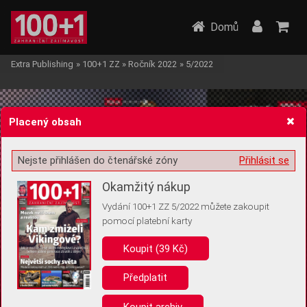
Domů
Extra Publishing
»
100+1 ZZ
»
Ročník 2022
»
5/2022
Placený obsah
Nejste přihlášen do čtenářské zóny
Přihlásit se
Žádost o souhlas s ukládáním volitelných informací
Okamžitý nákup
Vydání 100+1 ZZ 5/2022 můžete zakoupit
pomocí platební karty
Koupit (39 Kč)
Pro základní fungování webu nepotřebujeme ukládat žádné informace
(tzv. cookies apod.). Rádi bychom vás ale požádali o souhlas s
uložením volitelných informací:
Předplatit
Anonymní unikátní ID
Koupit archiv